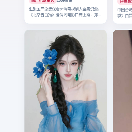
热播高
汇聚国产免费观看高清电视剧大全集资源，
中国台湾
《北京告白篇》爱情向电影口碑上乘，郑晓
季》由
龙执…
纶…