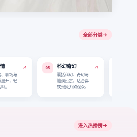
全部分类
爱情
科幻奇幻
喜
05
06
情、职场与
囊括科幻、奇幻与
主打
感展开，轻
脑洞设定，适合喜
与轻
共鸣。
欢想象力的观众。
氛围
进入热播榜