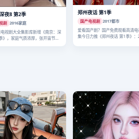
郑州夜话 第1季
深夜8 第2季
国产电视剧
2017
都市
视剧
2016
家庭
爱看国产剧？国产免费观看高清电
清电视剧大全集影库新增《南京：深
集今日力推《郑州夜话 第1季》：2
2季》，家庭气质浓厚，张开宙节奏
年…