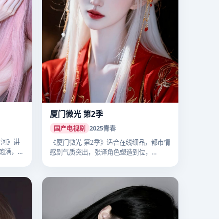
厦门微光 第2季
国产电视剧
2025
青春
星河》讲
《厦门微光 第2季》适合在线细品，都市情
饱满，
感剧气质突出，张译角色塑造到位，
2025…