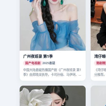
广州夜班录 第1季
湾仔暗
国产电视剧
2025
悬疑
港剧精
中国大陆悬疑热播国产剧《广州夜班录 第1
《湾仔暗
季》由郑晓龙执导，卡司孙俪、马伊琍、李
分推荐
沁…
细…