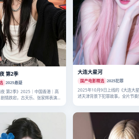
大连大星河
夜 第2季
国产电影精选
2025
犯罪
选
2025
悬疑
2025年10月9日上线的《大连大
夜 第2季》2025｜中国香港｜高
述天津背景下犯罪故事，全片节奏
。剧情跌宕，古天乐、张家辉表演
国…