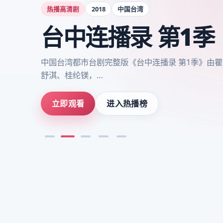
国产电视剧
2024
中国大陆
武汉：终局 第2季
《武汉：终局 第2季》青春氛围浓郁，中国大陆20
栋，主演李沁，…
立即观看
进入热播榜