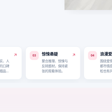
惊悚悬疑
浪漫
03
04
实、人
聚合推理、惊悚与
围绕爱
的口碑
反转题材，保持紧
都市情
细品故
张的观看体验。
松也有