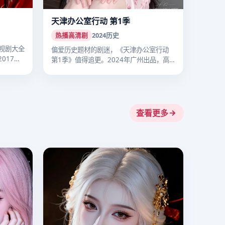
天津办公室行动 第1季
热播高清剧
2024
历史
视剧大全
偏爱历史题材的剧迷，《天津办公室行动
017
第1季》值得追更。2024年广州出品，高
清…
查看更多