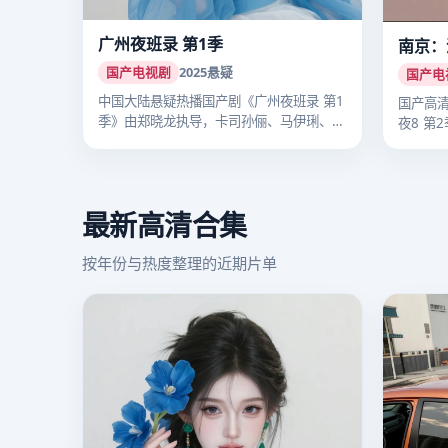
广州夜班录 第1季
南京：
国产电视剧
2025
悬疑
国产电
中国大陆悬疑热播国产剧《广州夜班录 第1
国产高
季》由郑晓龙执导，卡司孙俪、马伊琍、李
夜8 第
沁…
把…
最新高清合集
按年份与热度整理的近期片单