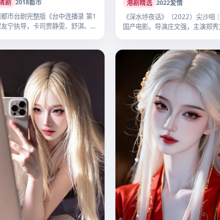
清剧
2018
都市
港剧精选
2022
爱情
都市台剧完整版《台中连播录 第1
《深水埗夜话》（2022）尖沙咀
瞿友宁执导，卡司贾静雯、舒淇、桂
国产电影。导演庄文强，主演郑秀
伟…