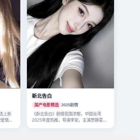
新北告白
国产电影精选
2025
剧情
选上新
《新北告白》剧情氛围浓郁，中国台湾
津爱情热
2025年度热推，导演李安，主演贾静雯，
202…