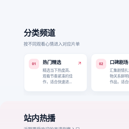
分类频道
按不同观看心情进入对应片单
热门精选
口碑剧场
01
02
精选当下热度高、
汇集剧情扎
观看节奏紧凑的佳
物关系鲜明
作，适合快速进入
作品，适合
追剧状态。
事层次。
站内热播
近期更受欢迎的高清剧集入口