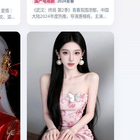
《武汉：终局 第2季》青春氛围浓郁，中国
｜爱情｜
大陆2024年度热推，导演惠楷栋，主演
文、梁朝
李…